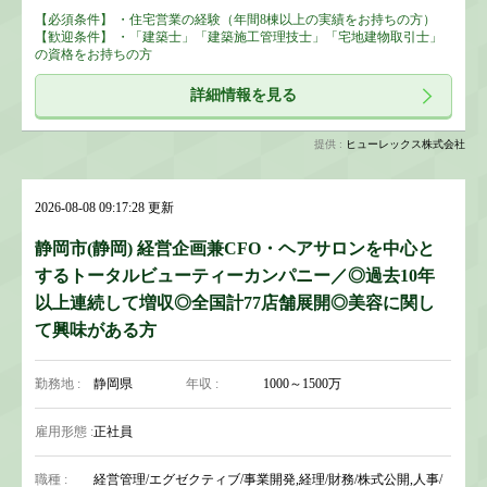
【必須条件】 ・住宅営業の経験（年間8棟以上の実績をお持ちの方）
【歓迎条件】 ・「建築士」「建築施工管理技士」「宅地建物取引士」
の資格をお持ちの方
詳細情報を見る
提供 :
ヒューレックス株式会社
2026-08-08 09:17:28 更新
静岡市(静岡) 経営企画兼CFO・ヘアサロンを中心と
するトータルビューティーカンパニー／◎過去10年
以上連続して増収◎全国計77店舗展開◎美容に関し
て興味がある方
勤務地 :
静岡県
年収 :
1000～1500万
雇用形態 :
正社員
職種 :
経営管理/エグゼクティブ/事業開発,経理/財務/株式公開,人事/