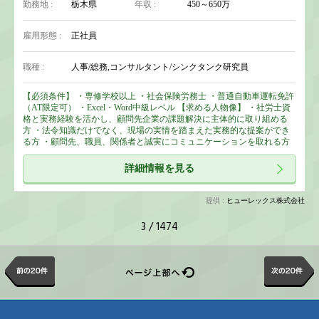
勤務地 :
栃木県
年収 :
450～650万
雇用形態 :
正社員
職種 :
人事/総務,コンサルタント/シンクタンク研究員
【必須条件】 ・専修学校以上 ・社会保険労務士 ・普通自動車運転免許
（AT限定可） ・Excel・Word中級レベル 【求める人物像】 ・社労士資
格と実務経験を活かし、顧問先企業の課題解決に主体的に取り組める
方 ・法令知識だけでなく、現場の実情を踏まえた実務的な提案ができ
る方 ・顧問先、職員、関係者と誠実にコミュニケーションを取れる方
詳細情報を見る
提供 :
ヒューレックス株式会社
3 / 1474