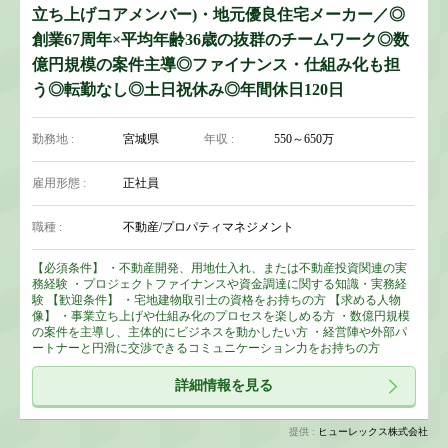
立ち上げコアメンバー)・地元優良住宅メーカー／◎
創業67周年×平均年齢36歳の抜群のチームワーク◎数
億円規模の案件主導◎ファイナンス・仕組み化も担
う◎転勤なし◎土日祝休み◎年間休日120日
勤務地 :
宮城県
年収 :
550～650万
雇用形態 :
正社員
職種 :
不動産/プロパティマネジメント
【必須条件】 ・不動産開発、用地仕入れ、または不動産投資関連の実
務経験 ・プロジェクトファイナンスや資金調達に関する知識・実務経
験 【歓迎条件】 ・宅地建物取引士の資格をお持ちの方 【求める人物
像】 ・事業立ち上げや仕組み化のプロセスを楽しめる方 ・数億円規模
の案件を主導し、主体的にビジネスを動かしたい方 ・経営陣や外部パ
ートナーと円滑に交渉できるコミュニケーション力をお持ちの方
詳細情報を見る
提供 :
ヒューレックス株式会社