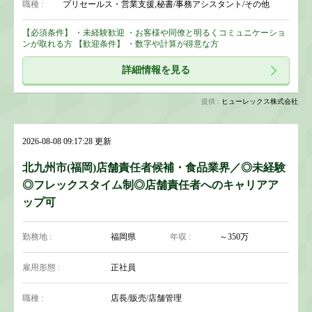
職種 :
プリセールス・営業支援,秘書/事務アシスタント/その他
【必須条件】 ・未経験歓迎 ・お客様や同僚と明るくコミュニケーショ
ンが取れる方 【歓迎条件】 ・数字や計算が得意な方
詳細情報を見る
提供 :
ヒューレックス株式会社
2026-08-08 09:17:28 更新
北九州市(福岡)店舗責任者候補・食品業界／◎未経験
◎フレックスタイム制◎店舗責任者へのキャリアア
ップ可
勤務地 :
福岡県
年収 :
～350万
雇用形態 :
正社員
職種 :
店長/販売/店舗管理