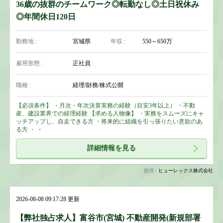
36歳の抜群のチームワーク◎転勤なし◎土日祝休み
◎年間休日120日
勤務地 :
宮城県
年収 :
550～650万
雇用形態 :
正社員
職種 :
経理/財務/株式公開
【必須条件】 ・月次・年次決算実務の経験（目安3年以上） ・不動
産、建設業界での経理経験 【求める人物像】 ・実務をスムーズにキャ
ッチアップし、自走できる方 ・将来的に組織を引っ張りたい意欲のあ
る方 ・ ・
詳細情報を見る
提供 :
ヒューレックス株式会社
2026-08-08 09:17:28 更新
【弊社独占求人】富谷市(宮城) 不動産開発(新規部署