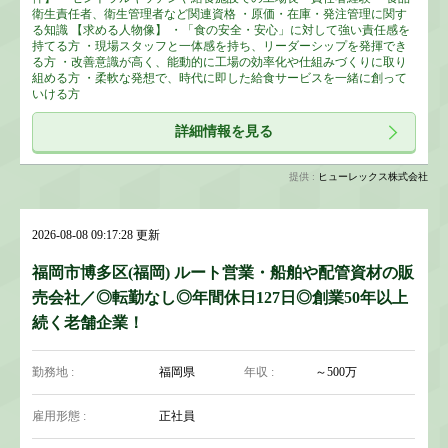
衛生責任者、衛生管理者など関連資格 ・原価・在庫・発注管理に関す
る知識 【求める人物像】 ・「食の安全・安心」に対して強い責任感を
持てる方 ・現場スタッフと一体感を持ち、リーダーシップを発揮でき
る方 ・改善意識が高く、能動的に工場の効率化や仕組みづくりに取り
組める方 ・柔軟な発想で、時代に即した給食サービスを一緒に創って
いける方
詳細情報を見る
提供 :
ヒューレックス株式会社
2026-08-08 09:17:28 更新
福岡市博多区(福岡) ルート営業・船舶や配管資材の販
売会社／◎転勤なし◎年間休日127日◎創業50年以上
続く老舗企業！
勤務地 :
福岡県
年収 :
～500万
雇用形態 :
正社員