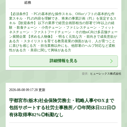
総務
【必須条件】 ・PCの基本的な操作スキル、Officeソフトの基本的な作
業スキル ・PLの内容を理解でき、将来の事業計画（PL）を策定するス
キル 【歓迎条件】 以下の業界で経営企画部相当の部署で3年以上の経
験 ・飲食チェーン ・小売チェーン ・ファミレスチェーン ・フィット
ネスチェーン ・ファストフードチェーン ・その他toC向け多店舗チェー
ン展開企業 【求める人物像】 ・明るく元気な方 ・前向きで成長意欲が
ある方 ・スタイリストを育てる教育産業の側面があり、人が育つこと
に喜びを感じる方 ・担当業務以外にも、他部署のヘルプ対応など柔軟
性がある方 ・美容に関して興味がある方
詳細情報を見る
提供 :
ヒューレックス株式会社
2026-08-08 09:17:28 更新
宇都宮市(栃木)社会保険労務士・戦略人事やDXまで
包括サポートする社労士事務所／◎年間休日122日◎
有休取得率82%◎転勤なし