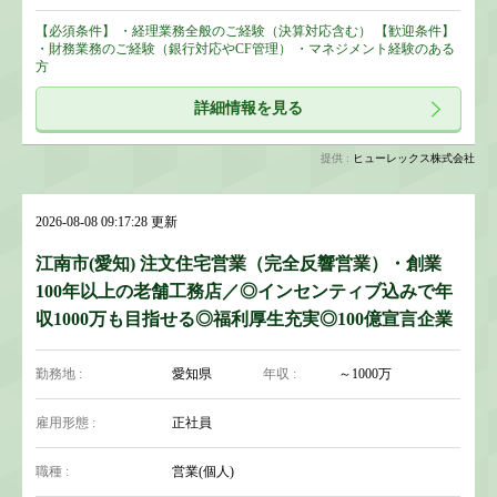
【必須条件】 ・経理業務全般のご経験（決算対応含む） 【歓迎条件】
・財務業務のご経験（銀行対応やCF管理） ・マネジメント経験のある
方
詳細情報を見る
提供 :
ヒューレックス株式会社
2026-08-08 09:17:28 更新
江南市(愛知) 注文住宅営業（完全反響営業）・創業
100年以上の老舗工務店／◎インセンティブ込みで年
収1000万も目指せる◎福利厚生充実◎100億宣言企業
勤務地 :
愛知県
年収 :
～1000万
雇用形態 :
正社員
職種 :
営業(個人)