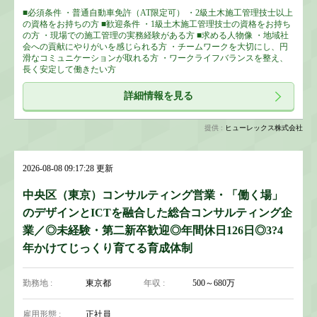
■必須条件 ・普通自動車免許（AT限定可） ・2級土木施工管理技士以上
の資格をお持ちの方 ■歓迎条件 ・1級土木施工管理技士の資格をお持ち
の方 ・現場での施工管理の実務経験がある方 ■求める人物像 ・地域社
会への貢献にやりがいを感じられる方 ・チームワークを大切にし、円
滑なコミュニケーションが取れる方 ・ワークライフバランスを整え、
長く安定して働きたい方
詳細情報を見る
提供 :
ヒューレックス株式会社
2026-08-08 09:17:28 更新
中央区（東京）コンサルティング営業・「働く場」
のデザインとICTを融合した総合コンサルティング企
業／◎未経験・第二新卒歓迎◎年間休日126日◎3?4
年かけてじっくり育てる育成体制
勤務地 :
東京都
年収 :
500～680万
雇用形態 :
正社員