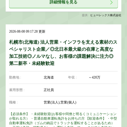
詳細情報を見る
提供 :
ヒューレックス株式会社
2026-08-08 09:17:28 更新
札幌市(北海道) 法人営業・インフラを支える素材のス
ペシャリスト企業／◎北日本最大級の在庫と高度な
加工技術◎ノルマなし、お客様の課題解決に注力◎
第二新卒・未経験歓迎
勤務地 :
北海道
年収 :
～420万
雇用形態 :
正社員
職種 :
営業(法人),営業(個人)
【必須条件】 ・未経験歓迎(お客様や同僚と明るくコミュニケーション
が取れる方） ・普通自動車運転免許をお持ちの方 【歓迎条件】 ・中型
自動車運転免許（ゴムの納品でトラックを運転することがあるため）