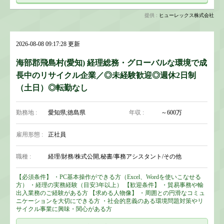
提供 :
ヒューレックス株式会社
2026-08-08 09:17:28 更新
海部郡飛島村(愛知) 経理総務・グローバルな環境で成
長中のリサイクル企業／◎未経験歓迎◎週休2日制
（土日）◎転勤なし
勤務地 :
愛知県;徳島県
年収 :
～600万
雇用形態 :
正社員
職種 :
経理/財務/株式公開,秘書/事務アシスタント/その他
【必須条件】 ・PC基本操作ができる方（Excel、Wordを使いこなせる
方） ・経理の実務経験（目安3年以上） 【歓迎条件】 ・貿易事務や輸
出入業務のご経験がある方 【求める人物像】 ・周囲との円滑なコミュ
ニケーションを大切にできる方 ・社会的意義のある環境問題対策やリ
サイクル事業に興味・関心がある方