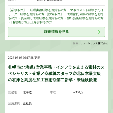
【必須条件】 ・経理実務経験をお持ちの方 ・マネジメント経験または
リーダー経験をお持ちの方 【歓迎条件】 ・管理部門全般の経験をお持
ちの方 ・資金繰り管理経験をお持ちの方 ・銀行折衝経験をお持ちの方
・日商簿記2級以上をお持ちの方
詳細情報を見る
提供 :
ヒューレックス株式会社
2026-08-08 09:17:28 更新
札幌市(北海道) 営業事務・インフラを支える素材のス
ペシャリスト企業／◎積算スタッフ◎北日本最大級
の在庫と高度な加工技術◎第二新卒・未経験歓迎
勤務地 :
北海道
年収 :
～350万
雇用形態 :
正社員