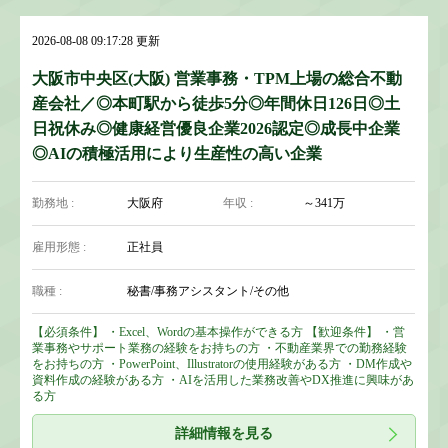
2026-08-08 09:17:28 更新
大阪市中央区(大阪) 営業事務・TPM上場の総合不動
産会社／◎本町駅から徒歩5分◎年間休日126日◎土
日祝休み◎健康経営優良企業2026認定◎成長中企業
◎AIの積極活用により生産性の高い企業
勤務地 :
大阪府
年収 :
～341万
雇用形態 :
正社員
職種 :
秘書/事務アシスタント/その他
【必須条件】 ・Excel、Wordの基本操作ができる方 【歓迎条件】 ・営
業事務やサポート業務の経験をお持ちの方 ・不動産業界での勤務経験
をお持ちの方 ・PowerPoint、Illustratorの使用経験がある方 ・DM作成や
資料作成の経験がある方 ・AIを活用した業務改善やDX推進に興味があ
る方
詳細情報を見る