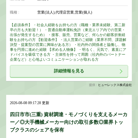
職種 :
営業(法人),代理店営業,営業(個人)
【必須条件】 ・社会人経験をお持ちの方（職種・業界未経験、第二新
卒の方も大歓迎！） ・普通自動車運転免許（東北エリア内での営業・
出張が発生するため） ・接客、販売、営業など、何らかの顧客折衝経
験をお持ちの方 【歓迎条件】 ・法人営業のご経験（業界不問、課題解
決型・提案型の営業に興味がある方） ・社内外の関係者と協働し、物
事を円滑に進めた経験 【求める人物像】 ・明るく、元気で、素直にア
ドバイスを吸収できる方 ・主体性を持って周囲（社内外のパートナー
企業など）と心地よいコミュニケーションが取れる方
詳細情報を見る
提供 :
ヒューレックス株式会社
2026-08-08 09:17:28 更新
四日市市(三重) 資材調達・モノづくりを支えるメーカ
ー／◎大手機械メーカー向けの取引多数◎業界トッ
プクラスのシェアを保有