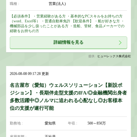
職種 :
営業(法人)
【必須条件】 ・営業経験がある方 ・基本的なPCスキルをお持ちの方
（word、Excel等） ・普通自動車免許 【歓迎条件】 ・船が好きな方 ・
機械部品を少し扱ったことがある方 ・造船、管材、食品メーカーでの
経験をお持ちの方
詳細情報を見る
提供 :
ヒューレックス株式会社
2026-08-08 09:17:28 更新
名古屋市（愛知）ウェルスソリューション【新設ポ
ジション】・長期伴走型支援のIFA/◎金融機関出身者
多数活躍中◎ノルマに追われる心配なし◎お客様本
位の支援が遂行可能
勤務地 :
愛知県
年収 :
500～850万
雇用形態 :
正社員