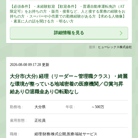
【必須条件】 ・未経験歓迎 【歓迎条件】 ・普通自動車運転免許（AT
限定可）をお持ちの方 ・販売・接客など、人と接する業務の経験をお
持ちの方 ・スーパーや小売業での勤務経験がある方 【求める人物像】
・素直に人の話を聞ける方 ・明るい方
詳細情報を見る
提供 :
ヒューレックス株式会社
2026-08-08 09:17:28 更新
大分市(大分) 経理（リーダー～管理職クラス）・綺麗
な環境が整っている地域密着の医療機関／◎賞与昇
給あり◎退職金あり◎転勤なし
勤務地 :
大分県
年収 :
～500万
雇用形態 :
正社員
職種 :
経理/財務/株式公開,医療/福祉サービス