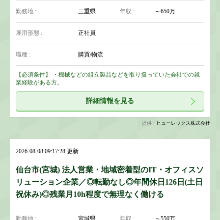
勤務地 :
三重県
年収 :
～650万
雇用形態 :
正社員
職種 :
購買/物流
【必須条件】 ・機械などの組立製品などを取り扱っていた会社での就
業経験がある方。
詳細情報を見る
提供 :
ヒューレックス株式会社
2026-08-08 09:17:28 更新
仙台市(宮城) 法人営業・地域密着型のIT・オフィスソ
リューション企業／◎転勤なし◎年間休日126日(土日
祝休み)◎残業月10h程度で無理なく働ける
勤務地 :
宮城県
年収 :
～550万