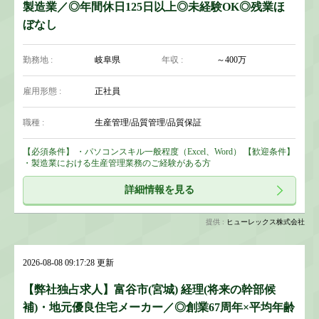
製造業／◎年間休日125日以上◎未経験OK◎残業ほ
ぼなし
勤務地 :
岐阜県
年収 :
～400万
雇用形態 :
正社員
職種 :
生産管理/品質管理/品質保証
【必須条件】 ・パソコンスキル一般程度（Excel、Word） 【歓迎条件】
・製造業における生産管理業務のご経験がある方
詳細情報を見る
提供 :
ヒューレックス株式会社
2026-08-08 09:17:28 更新
【弊社独占求人】富谷市(宮城) 経理(将来の幹部候
補)・地元優良住宅メーカー／◎創業67周年×平均年齢