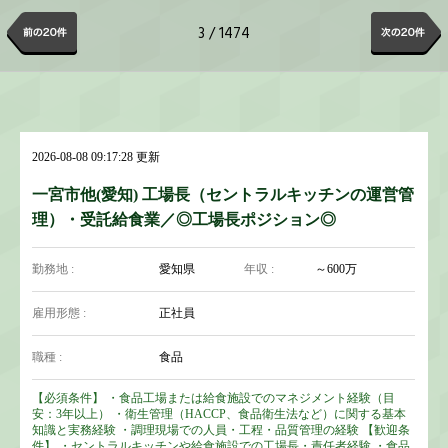
3 / 1474
2026-08-08 09:17:28 更新
一宮市他(愛知) 工場長（セントラルキッチンの運営管
理）・受託給食業／◎工場長ポジション◎
勤務地 :
愛知県
年収 :
～600万
雇用形態 :
正社員
職種 :
食品
【必須条件】 ・食品工場または給食施設でのマネジメント経験（目
安：3年以上） ・衛生管理（HACCP、食品衛生法など）に関する基本
知識と実務経験 ・調理現場での人員・工程・品質管理の経験 【歓迎条
件】 ・セントラルキッチンや給食施設での工場長・責任者経験 ・食品