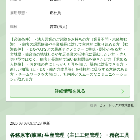
雇用形態 :
正社員
職種 :
営業(法人)
【必須条件】 ・法人営業のご経験をお持ちの方（業界不問・未経験歓
迎） ・顧客の課題解決や事業成長に対して主体的に取り組める方 【歓
迎条件】 ・DXやAIなどの最新テクノロジーに興味・関心がある方 ・
宮城県・仙台市の地域社会や地元企業の活性化に貢献したい方 ・売り
切り型ではなく、顧客と長期的で深い信頼関係を築きたい方 【求める
人物像】 ・お客様の声にしっかりと耳を傾け、親身に対応できる方 ・
新しい知識（IT・DX・働き方改革等）を積極的に吸収する意欲のある
方 ・チームワークを大切にし、社内外とスムーズなコミュニケーショ
ンが取れる方
詳細情報を見る
提供 :
ヒューレックス株式会社
2026-08-08 09:17:28 更新
各務原市(岐阜) 生産管理（主に工程管理）・精密工具