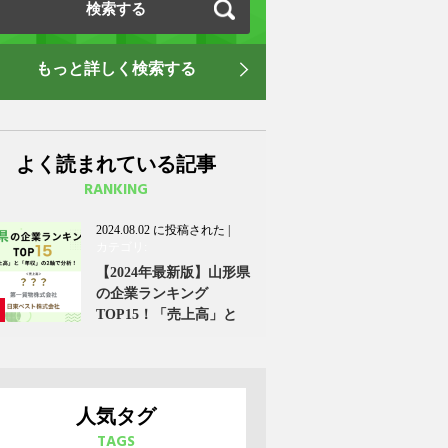
もっと詳しく検索する
よく読まれている記事
RANKING
2024.08.02 に投稿された
|
カテゴリ:
おすすめ記事
【2024年最新版】山形県
,
の企業ランキング
地域の転職情報
,
TOP15！「売上高」と
給料・マネー
「年収」の2軸で分析！
人気タグ
TAGS