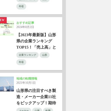
年収
EW
おすすめ記事
2024年8月2日
【2023年最新版】山形
県の企業ランキング
TOP15！「売上高」と
「年収」の2軸で分析！
企業ランキング
山形
年収
地域の転職情報
2021年10月1日
山形県の注目すべき製
造・メーカー企業11社
をピックアップ！期待
できる年収はいくら？
メーカー
山形
転職