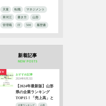
天童
転職
マネジメント
寒河江
書き方
山形
管理職
IT
500
履歴書
新着記事
NEW POSTS
EW
おすすめ記事
2024年8月2日
【2024年最新版】山形
県の企業ランキング
TOP15！「売上高」と
「年収」の2軸で分析！
企業ランキング
山形