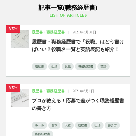
記事一覧(職務経歴書)
LIST OF ARTICLES
NEW
履歴書・職務経歴書
|
2021年5月31日
履歴書・職務経歴書で「役職」はどう書け
ばいい？役職名一覧と英語表記も紹介！
履歴書
山形
役職
職務経歴書
英語
NEW
履歴書・職務経歴書
|
2021年6月1日
プロが教える！応募で差がつく職務経歴書
の書き方
ルール
基本
天童
履歴書
山形
書き方
職務経歴書