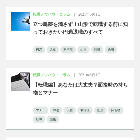
転職ノウハウ・コラム
|
2021年6月1日
立つ鳥跡を濁さず！山形で転職する前に知
っておきたい円満退職のすべて
円満
天童
寒河江
山形
転職
退職
転職ノウハウ・コラム
|
2021年6月1日
【転職編】あなたは大丈夫？面接時の持ち
物とマナー
マナー
中途
天童
寒河江
山形
持ち物
転職
面接