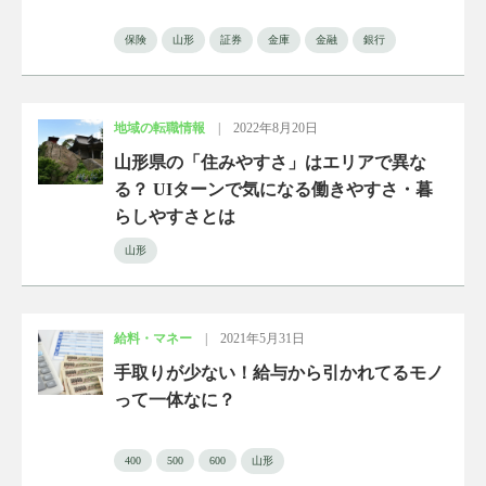
保険
山形
証券
金庫
金融
銀行
地域の転職情報
|
2022年8月20日
山形県の「住みやすさ」はエリアで異な
る？ UIターンで気になる働きやすさ・暮
らしやすさとは
山形
給料・マネー
|
2021年5月31日
手取りが少ない！給与から引かれてるモノ
って一体なに？
400
500
600
山形